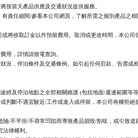
公司將按當天產品供應及交通狀況提供服務。
前，有責任細閱/參看本公司網頁，了解所需之個別產品之相
本公司或將收取訂金以作預留費用。取消或更改時間，本公
all"費用，詳情請致電查詢。
地理狀況，停泊條件及交通條例。如引起任何罰款、告票或
輛途經及停泊地點之全部相關維護 (包括地面/週邊範圍等等
危險或判斷不適宜駛近/工作或進入或停留，本公司有權拒
在危險/不平坦/不尋常凹陷而導致產品損毀/割呔，或引致
究法律權利。