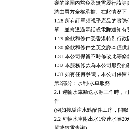
響的範圍內豁免及無需履行該等
將由買方全權承擔。在此情況下
1.28 所有訂單須視乎產品的
單，並會透過電話或電郵通知有
1.29 條款和條件受香港特別
1.30 條款和條件之英文譯本
1.31 本公司保留不時修改此
1.32 本服務條款為本公司服
1.33 如有任何爭議，本公司保
第2部分：水利/水車服務
2.1 運輸水車輸送水源工作時
作
(例如接駁注水點配件工序，開喉
2.2 每輛水車附出水1套連水喉
單或致電查詢)