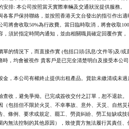
後的安排: 本公司按照當天實際車輛及交通狀況提供服務。
盡量與各客戶保持聯絡，並按照香港天文台發出的指引作出適
本公司將會收取50%為行政費。當日臨時取消，將會收取10
單內容，須於指定時間內通知，並由相關職員確定回覆作實，
報價單的情況下，而直接作實 (包括口頭/訊息/文件等)及
務時，均會被視作 貴客戶是已完全清楚明白及接受本公
金或按金，本公司有權終止提供出租產品。貨款未繳清或未
時檢驗查收，避免爭拗。已完成簽收交付之訂單，恕不退款。
的原因（包括但不限於火災、不幸事故、意外、天災、自然
告、條例、要求或規定、罷工、勞資糾紛、勞工短缺或技
圍內無法控制的其他原因），致使賣方無法履行其責任、