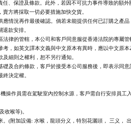
責任、保證及條款。此外，若因不可抗力事件導致的額外
，賣方將採取一切必要措施加快交貨。
實際供應情況再作最後確認。倘若未能提供任何已訂購之產
關退款安排。
行政區法律的管轄，本公司和客戶同意服從香港法院的專屬管
僅供參考，如英文譯本文義與中文原本有異時，應以中文原本為
等條款及細則之權利，恕不另行通知。
務的基礎及合約條款，客戶於接受本公司服務後，即表示同
留最終決定權。
，司機操作員需在駕駛室內控制水源，客戶需自行安排員工入
及收喉等)。
20米。(附加設備: 水喉，龍頭分义，特別花灑頭， 三义