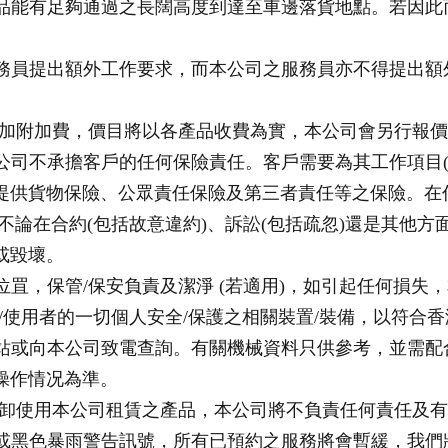
之產品能有足夠通過之長闊高度到達至車邊落貨地點。若因
司服務員提出額外工作要求，而本公司之服務員亦不得提出
或需另加附加費，價目將以各產品收費為實，本公司會另行報
，本公司不承擔客戶的任何保險責任。客戶需要為其工作項目
提供貨物保險、公眾責任保險及第三者責任等之保險。在
不論在合約(包括故意違約)、訴訟(包括疏忽)還是其他
或毀壞。
放位罝，保管/保安負責及潔淨 (若適用)，如引起任何損
工作/使用者的一切個人安全/保護之相關裝置/裝備，以符
司網站或向本公司致電查詢。有關機械資料只供參考，並需
操作情况為準。
裝或拆卸使用本公司租賃之產品，本公司將不負責任何責任及
訊號或黑色暴雨警告訊號，所有已預約之服務將會暫緩，我