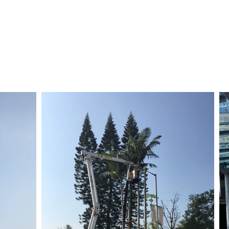
H
HOME
TRAINING
副本 培訓
RENTAL
SALES
P